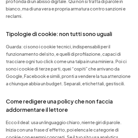
profonda di un abisso digitale. Qui non si tratta di parole in
bianco, ma di una vera e propria armatura contro sanzioni e
reclami.
Tipologie di cookie: non tutti sono uguali
Guarda: ci sono i cookie tecnici, indispensabili per il
funzionamento del sito, e quelli di profilazione, capaci di
tracciare ogni tuo click come una talpa in una miniera. Poi ci
sono i cookie di terze parti, quei “ospiti” che arrivano da
Google, Facebook e simili, pronti a vendere la tua attenzione
a chiunque abbia un budget. Separali, etichettali, gestiscili.
Come redigere una policy che non faccia
addormentare il lettore
Ecco il deal: usa un linguaggio chiaro, niente giri di parole.
Inizia con una frase d’effetto, poi elenca le categorie di
cookie con esempi concreti. Se il tuo sito usa analytics,