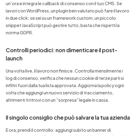
un’ora e integra le callback di consenso con il tuo CMS. Se
lavori con WordPress, un plugin ben valutato può fare il lavoro
in due click; se sei su un framework custom, un piccolo
snippet JavaScript può gestire tutto, basta che rispetti la
norma GDPR.
Controlli periodici: non dimenticare il post-
launch
Una volta live, il lavoro non finisce. Controlla mensilmente i
log di consenso, verifica che nessun cookie di terze parti si
infiltri fuori dalla tua lista approvata. Aggiorna la policy ogni
volta che aggiungi un nuovo servizio di tracciamento,
altrimenti ti ritrovi con un “sorpresa” legale in cassa.
Il singolo consiglio che può salvare la tua azienda
E ora, prendi il controllo: aggiungi subito un banner di