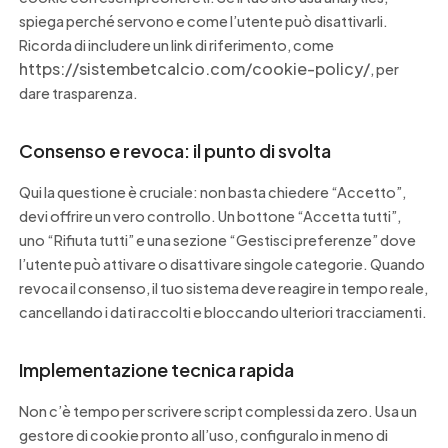
spiega perché servono e come l’utente può disattivarli.
Ricorda di includere un link di riferimento, come
https://sistembetcalcio.com/cookie-policy/
, per
dare trasparenza.
Consenso e revoca: il punto di svolta
Qui la questione è cruciale: non basta chiedere “Accetto”,
devi offrire un vero controllo. Un bottone “Accetta tutti”,
uno “Rifiuta tutti” e una sezione “Gestisci preferenze” dove
l’utente può attivare o disattivare singole categorie. Quando
revoca il consenso, il tuo sistema deve reagire in tempo reale,
cancellando i dati raccolti e bloccando ulteriori tracciamenti.
Implementazione tecnica rapida
Non c’è tempo per scrivere script complessi da zero. Usa un
gestore di cookie pronto all’uso, configuralo in meno di