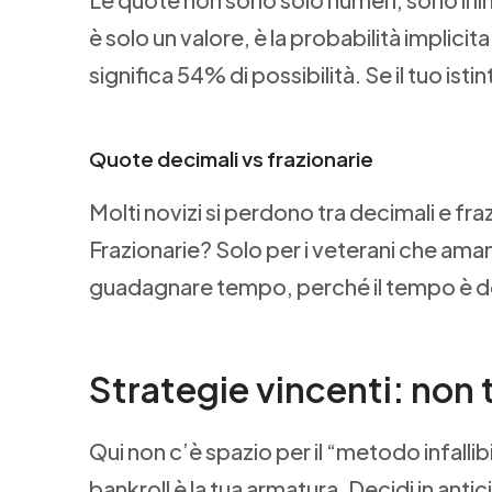
è solo un valore, è la probabilità implicit
significa 54% di possibilità. Se il tuo istint
Quote decimali vs frazionarie
Molti novizi si perdono tra decimali e fraz
Frazionarie? Solo per i veterani che amano
guadagnare tempo, perché il tempo è d
Strategie vincenti: non 
Qui non c’è spazio per il “metodo infallibi
bankroll è la tua armatura. Decidi in an