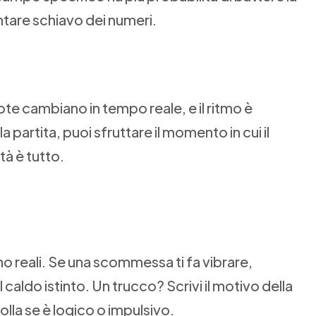
entare schiavo dei numeri.
uote cambiano in tempo reale, e il ritmo è
la partita, puoi sfruttare il momento in cui il
tà è tutto.
i
no reali. Se una scommessa ti fa vibrare,
 caldo istinto. Un trucco? Scrivi il motivo della
lla se è logico o impulsivo.