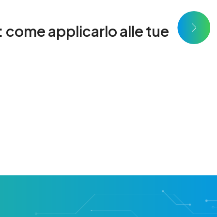
Jun 25
: come applicarlo alle tue
Sec