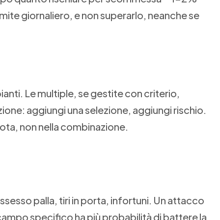
limite giornaliero, e non superarlo, neanche se
nti. Le multiple, se gestite con criterio,
zione: aggiungi una selezione, aggiungi rischio.
quota, non nella combinazione.
ssesso palla, tiri in porta, infortuni. Un attacco
campo specifico ha più probabilità di battere la