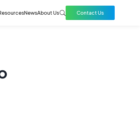
Resources
News
About Us
Contact Us
o