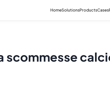
Home
Solutions
Products
Cases
a scommesse calci