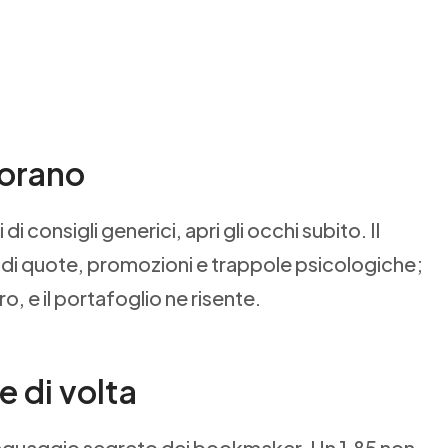
norano
di consigli generici, apri gli occhi subito. Il
di quote, promozioni e trappole psicologiche;
o, e il portafoglio ne risente.
e di volta
linguaggio segreto dei bookmaker. Un 1,85 non