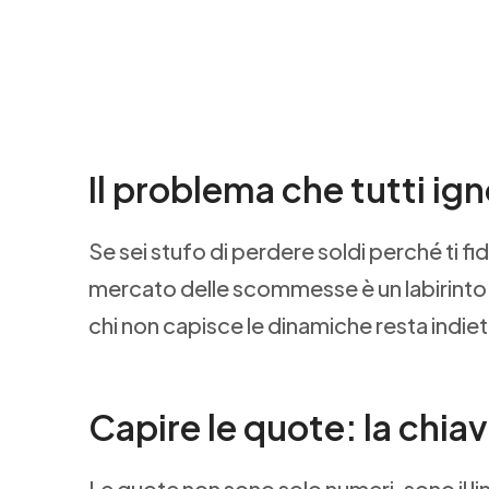
Il problema che tutti ig
Se sei stufo di perdere soldi perché ti fidi 
mercato delle scommesse è un labirinto 
chi non capisce le dinamiche resta indietr
Capire le quote: la chiav
Le quote non sono solo numeri, sono il 