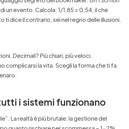
a di un evento. Calcola: 1/1,85 = 0,54, il che
o ti dice il contrario, sei nel regno delle illusioni.
ioni. Decimali? Più chiari, più veloci.
 complicarsi la vita. Scegli la forma che ti fa
enaro.
tutti i sistemi funzionano
le”. La realtà è più brutale: la gestione del
ticipo quanto rischiare per scommessa – 1-2%