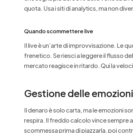
quota. Usa i siti di analytics, ma non div
Quando scommettere live
Il live è un’arte di improvvisazione. Le q
frenetico. Se riesci a leggere il flusso del
mercato reagisce in ritardo. Qui la veloci
Gestione delle emozion
Il denaro è solo carta, ma le emozioni so
respira. Il freddo calcolo vince sempre al
scommessa prima di piazzarla, poi contro