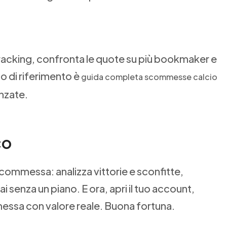
racking, confronta le quote su più bookmaker e
o di riferimento è
guida completa scommesse calcio
anzate.
co
scommessa: analizza vittorie e sconfitte,
ai senza un piano. E ora, apri il tuo account,
mmessa con valore reale. Buona fortuna.