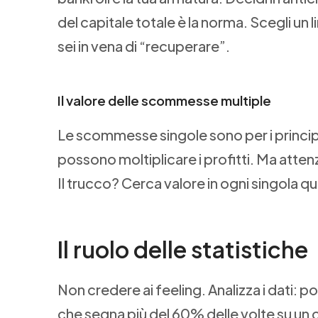
del capitale totale è la norma. Scegli un 
sei in vena di “recuperare”.
Il valore delle scommesse multiple
Le scommesse singole sono per i principia
possono moltiplicare i profitti. Ma atten
Il trucco? Cerca valore in ogni singola 
Il ruolo delle statistiche
Non credere ai feeling. Analizza i dati: po
che segna più del 60% delle volte su un 