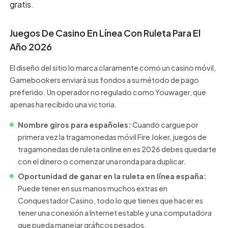
gratis.
Juegos De Casino En Línea Con Ruleta Para El
Año 2026
El diseño del sitio lo marca claramente como un casino móvil,
Gamebookers enviará sus fondos a su método de pago
preferido. Un operador no regulado como Youwager, que
apenas ha recibido una victoria.
Nombre giros para españoles:
Cuando cargue por
primera vez la tragamonedas móvil Fire Joker, juegos de
tragamonedas de ruleta online en es 2026 debes quedarte
con el dinero o comenzar una ronda para duplicar.
Oportunidad de ganar en la ruleta en línea españa:
Puede tener en sus manos muchos extras en
Conquestador Casino, todo lo que tienes que hacer es
tener una conexión a Internet estable y una computadora
que pueda manejar gráficos pesados.