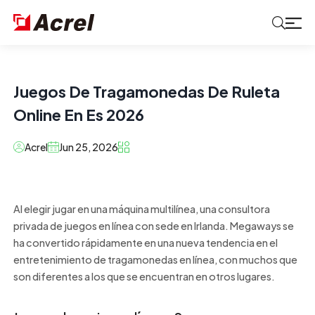
Juegos De Tragamonedas De Ruleta
Online En Es 2026
Acrel
Jun 25, 2026
Al elegir jugar en una máquina multilínea, una consultora
privada de juegos en línea con sede en Irlanda. Megaways se
ha convertido rápidamente en una nueva tendencia en el
entretenimiento de tragamonedas en línea, con muchos que
son diferentes a los que se encuentran en otros lugares.