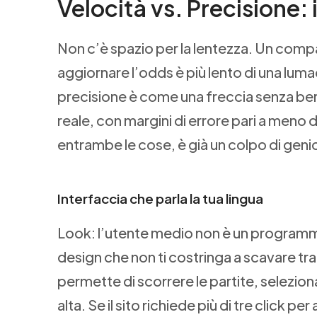
Velocità vs. Precisione:
Non c’è spazio per la lentezza. Un comp
aggiornare l’odds è più lento di una luma
precisione è come una freccia senza bers
reale, con margini di errore pari a meno d
entrambe le cose, è già un colpo di geni
Interfaccia che parla la tua lingua
Look: l’utente medio non è un programmator
design che non ti costringa a scavare tr
permette di scorrere le partite, selezion
alta. Se il sito richiede più di tre click per