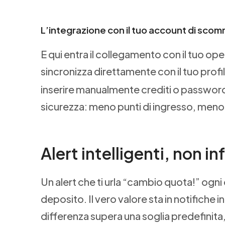
L’integrazione con il tuo account di sco
E qui entra il collegamento con il tuo op
sincronizza direttamente con il tuo profi
inserire manualmente crediti o password
sicurezza: meno punti di ingresso, meno r
Alert intelligenti, non i
Un alert che ti urla “cambio quota!” ogni 
deposito. Il vero valore sta in notifiche i
differenza supera una soglia predefinita