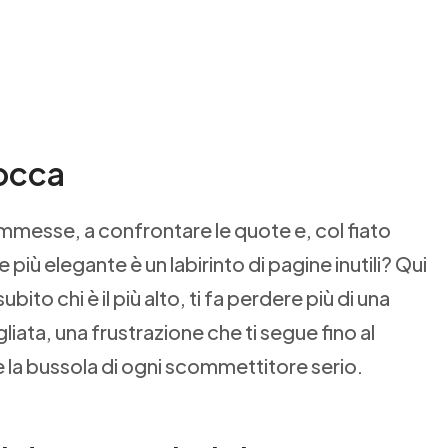
locca
commesse, a confrontare le quote e, col fiato
più elegante è un labirinto di pagine inutili? Qui
ubito chi è il più alto, ti fa perdere più di una
iata, una frustrazione che ti segue fino al
è la bussola di ogni scommettitore serio.