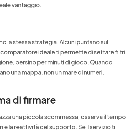
eale vantaggio.
no la stessa strategia. Alcuni puntano sul
 Il comparatore ideale ti permette di settare filtri
gione, persino per minuti di gioco. Quando
entano una mappa, non un mare di numeri.
ma di firmare
 piazza una piccola scommessa, osserva il tempo
 la reattività del supporto. Se il servizio ti