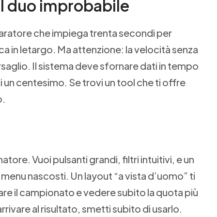
 il duo improbabile
aratore che impiega trenta secondi per
ca in letargo. Ma attenzione: la velocità senza
aglio. Il sistema deve sfornare dati in tempo
i un centesimo. Se trovi un tool che ti offre
o.
e. Vuoi pulsanti grandi, filtri intuitivi, e un
a menu nascosti. Un layout “a vista d’uomo” ti
are il campionato e vedere subito la quota più
 arrivare al risultato, smetti subito di usarlo.