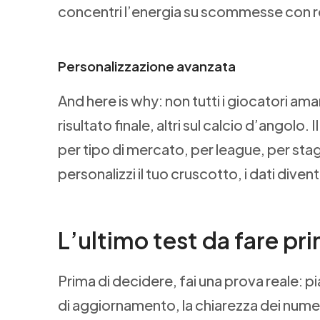
concentri l’energia su scommesse con r
Personalizzazione avanzata
And here is why: non tutti i giocatori ama
risultato finale, altri sul calcio d’angolo.
per tipo di mercato, per league, per sta
personalizzi il tuo cruscotto, i dati div
L’ultimo test da fare pri
Prima di decidere, fai una prova reale:
di aggiornamento, la chiarezza dei numeri e