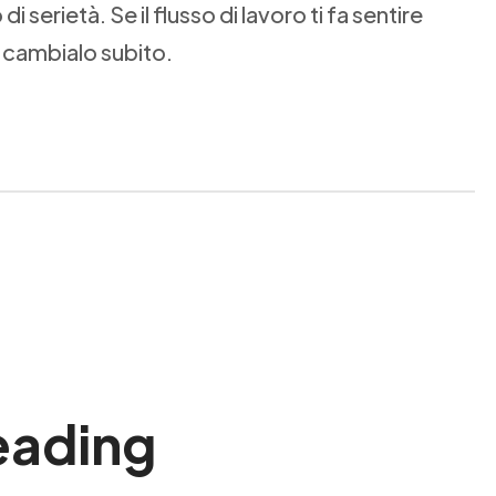
 serietà. Se il flusso di lavoro ti fa sentire
, cambialo subito.
eading