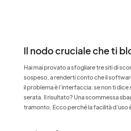
Il nodo cruciale che ti b
Hai mai provato a sfogliare tre siti di s
sospeso, a renderti conto che il software 
il problema è l’interfaccia: se non ti dice s
serata. Il risultato? Una scommessa sbagl
tramonto. Ecco perché la facilità d’uso 