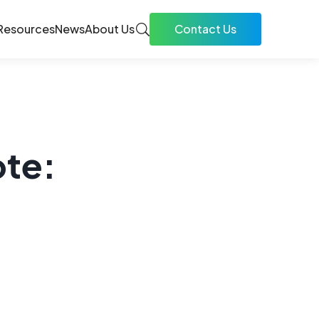
Resources
News
About Us
Contact Us
ote: