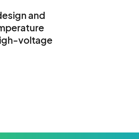
 design and
emperature
igh-voltage