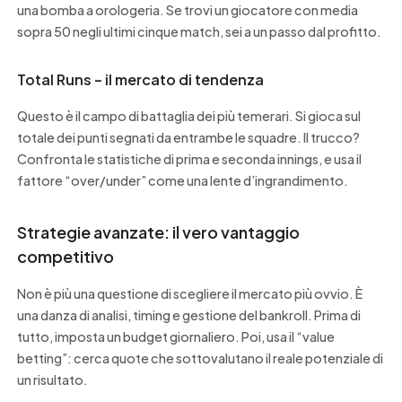
una bomba a orologeria. Se trovi un giocatore con media
sopra 50 negli ultimi cinque match, sei a un passo dal profitto.
Total Runs – il mercato di tendenza
Questo è il campo di battaglia dei più temerari. Si gioca sul
totale dei punti segnati da entrambe le squadre. Il trucco?
Confronta le statistiche di prima e seconda innings, e usa il
fattore “over/under” come una lente d’ingrandimento.
Strategie avanzate: il vero vantaggio
competitivo
Non è più una questione di scegliere il mercato più ovvio. È
una danza di analisi, timing e gestione del bankroll. Prima di
tutto, imposta un budget giornaliero. Poi, usa il “value
betting”: cerca quote che sottovalutano il reale potenziale di
un risultato.