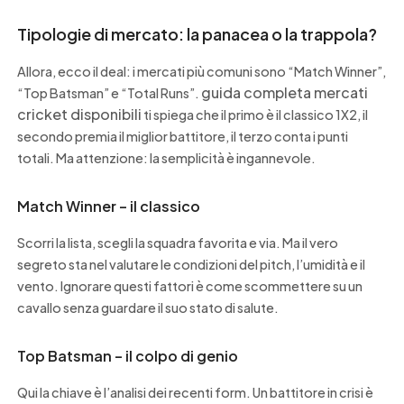
Tipologie di mercato: la panacea o la trappola?
Allora, ecco il deal: i mercati più comuni sono “Match Winner”,
guida completa mercati
“Top Batsman” e “Total Runs”.
cricket disponibili
ti spiega che il primo è il classico 1X2, il
secondo premia il miglior battitore, il terzo conta i punti
totali. Ma attenzione: la semplicità è ingannevole.
Match Winner – il classico
Scorri la lista, scegli la squadra favorita e via. Ma il vero
segreto sta nel valutare le condizioni del pitch, l’umidità e il
vento. Ignorare questi fattori è come scommettere su un
cavallo senza guardare il suo stato di salute.
Top Batsman – il colpo di genio
Qui la chiave è l’analisi dei recenti form. Un battitore in crisi è