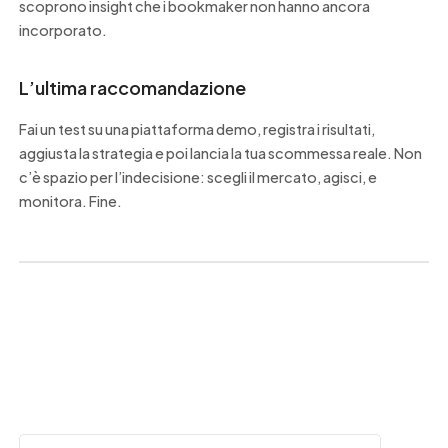
scoprono insight che i bookmaker non hanno ancora
incorporato.
L’ultima raccomandazione
Fai un test su una piattaforma demo, registra i risultati,
aggiusta la strategia e poi lancia la tua scommessa reale. Non
c’è spazio per l’indecisione: scegli il mercato, agisci, e
monitora. Fine.