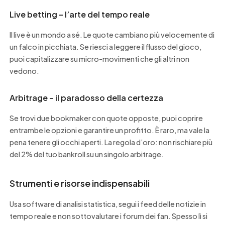
Live betting – l’arte del tempo reale
Il live è un mondo a sé. Le quote cambiano più velocemente di
un falco in picchiata. Se riesci a leggere il flusso del gioco,
puoi capitalizzare su micro-movimenti che gli altri non
vedono.
Arbitrage – il paradosso della certezza
Se trovi due bookmaker con quote opposte, puoi coprire
entrambe le opzioni e garantire un profitto. È raro, ma vale la
pena tenere gli occhi aperti. La regola d’oro: non rischiare più
del 2% del tuo bankroll su un singolo arbitrage.
Strumenti e risorse indispensabili
Usa software di analisi statistica, segui i feed delle notizie in
tempo reale e non sottovalutare i forum dei fan. Spesso lì si