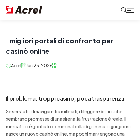
I migliori portali di confronto per
casinò online
Acrel
Jun 25, 2026
Il problema: troppi casinò, poca trasparenza
Se sei stufo di navigare tra mille siti, di leggere bonus che
sembrano promesse di una sirena, la frustrazione è reale. Il
mercato si è gonfiato come una bolla di gomma: ogni giorno
nasce un nuovo casinò online, ma pochi mantengono una