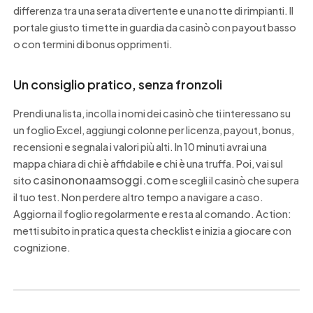
differenza tra una serata divertente e una notte di rimpianti. Il
portale giusto ti mette in guardia da casinò con payout basso
o con termini di bonus opprimenti.
Un consiglio pratico, senza fronzoli
Prendi una lista, incolla i nomi dei casinò che ti interessano su
un foglio Excel, aggiungi colonne per licenza, payout, bonus,
recensioni e segnala i valori più alti. In 10 minuti avrai una
mappa chiara di chi è affidabile e chi è una truffa. Poi, vai sul
casinononaamsoggi.com
sito
e scegli il casinò che supera
il tuo test. Non perdere altro tempo a navigare a caso.
Aggiorna il foglio regolarmente e resta al comando. Action:
metti subito in pratica questa checklist e inizia a giocare con
cognizione.