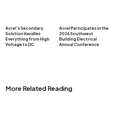
Acrel’s Secondary
Acrel Participates in the
Solution Handles
2026 Southwest
Everything from High
Building Electrical
Voltage to DC
Annual Conference
More Related Reading