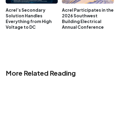
Acrel’s Secondary
Acrel Participates in the
Solution Handles
2026 Southwest
Everything from High
Building Electrical
Voltage to DC
Annual Conference
More Related Reading