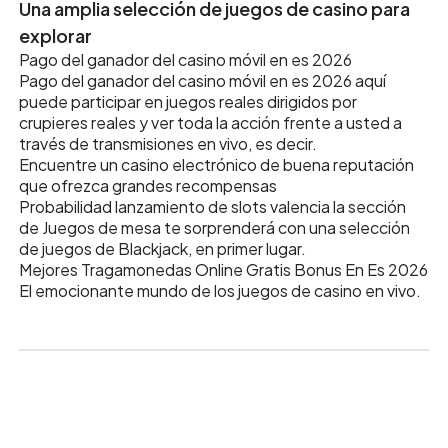
Una amplia selección de juegos de casino para
explorar
Pago del ganador del casino móvil en es 2026
Pago del ganador del casino móvil en es 2026 aquí
puede participar en juegos reales dirigidos por
crupieres reales y ver toda la acción frente a usted a
través de transmisiones en vivo, es decir.
Encuentre un casino electrónico de buena reputación
que ofrezca grandes recompensas
Probabilidad lanzamiento de slots valencia la sección
de Juegos de mesa te sorprenderá con una selección
de juegos de Blackjack, en primer lugar.
Mejores Tragamonedas Online Gratis Bonus En Es 2026
El emocionante mundo de los juegos de casino en vivo.