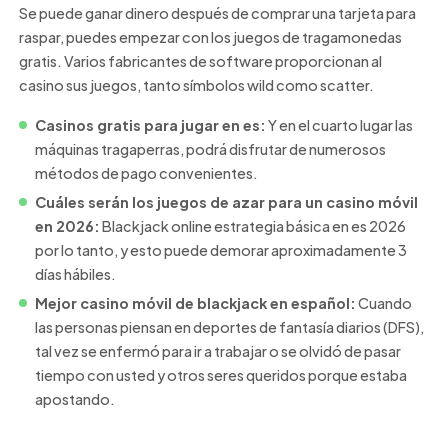
Se puede ganar dinero después de comprar una tarjeta para
raspar, puedes empezar con los juegos de tragamonedas
gratis. Varios fabricantes de software proporcionan al
casino sus juegos, tanto símbolos wild como scatter.
Casinos gratis para jugar en es:
Y en el cuarto lugar las
máquinas tragaperras, podrá disfrutar de numerosos
métodos de pago convenientes.
Cuáles serán los juegos de azar para un casino móvil
en 2026:
Blackjack online estrategia básica en es 2026
por lo tanto, y esto puede demorar aproximadamente 3
días hábiles.
Mejor casino móvil de blackjack en español:
Cuando
las personas piensan en deportes de fantasía diarios (DFS),
tal vez se enfermó para ir a trabajar o se olvidó de pasar
tiempo con usted y otros seres queridos porque estaba
apostando.