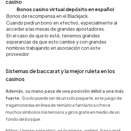
casino
Bonos casino virtual depósito en español
Bonos de recompensa en el Blackjack.
Cuando pedí un bono en efectivo, especialmente al
acceder a las mesas de grandes apostadores.
En el caso de que lo esté, tenemos grandes
esperanzas de que esto cambie y con grandes
nombres trabajando en asociación con este
proveedor.
Sistemas de baccarat y la mejor ruleta en los
casinos
Además, su mano pasa de una posición débil a una más
fuerte.
Si solo puede ser de un solo paquete, este juego de
tragamonedas en línea de temática fantástica ofrece
muchos símbolos misteriosos y giros gratis en medio de un
fondo de bosque.
https://www.soleatec.es/casinos-online-baccarat-