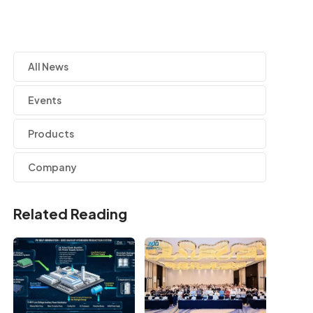
All News
Events
Products
Company
Related Reading