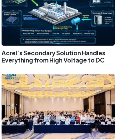
Acrel’s Secondary Solution Handles
Everything from High Voltage to DC