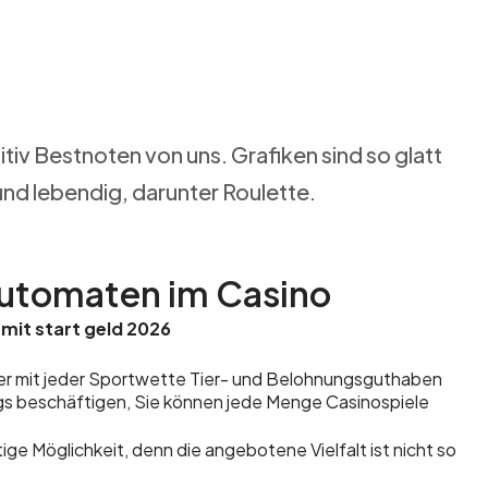
iv Bestnoten von uns. Grafiken sind so glatt
 und lebendig, darunter Roulette.
automaten im Casino
 mit start geld 2026
er mit jeder Sportwette Tier- und Belohnungsguthaben
ngs beschäftigen, Sie können jede Menge Casinospiele
ge Möglichkeit, denn die angebotene Vielfalt ist nicht so