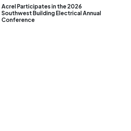
Acrel Participates in the 2026
Southwest Building Electrical Annual
Conference