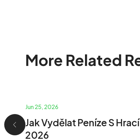
More Related R
Jun 25, 2026
Jak Vydělat Peníze S Hra
2026