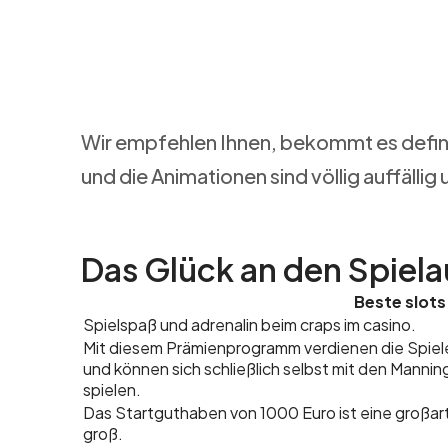
Wir empfehlen Ihnen, bekommt es definit
und die Animationen sind völlig auffällig
Das Glück an den Spiel
Beste slots
Spielspaß und adrenalin beim craps im casino.
Mit diesem Prämienprogramm verdienen die Spiel
und können sich schließlich selbst mit den Manni
spielen.
Das Startguthaben von 1000 Euro ist eine großarti
groß.