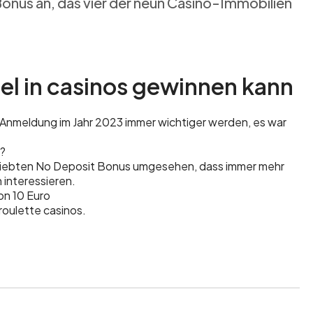
onus an, das vier der neun Casino-Immobilien
el in casinos gewinnen kann
Anmeldung im Jahr 2023 immer wichtiger werden, es war
s?
beliebten No Deposit Bonus umgesehen, dass immer mehr
 interessieren.
on 10 Euro
roulette casinos.