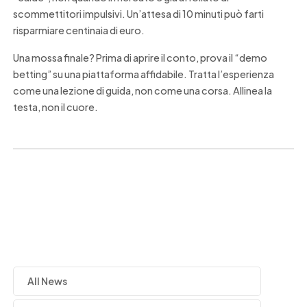
scommettitori impulsivi. Un’attesa di 10 minuti può farti
risparmiare centinaia di euro.
Una mossa finale? Prima di aprire il conto, prova il “demo
betting” su una piattaforma affidabile. Tratta l’esperienza
come una lezione di guida, non come una corsa. Allinea la
testa, non il cuore.
All News