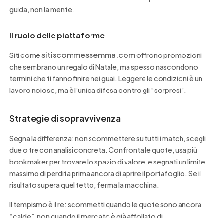
guida, non la mente.
Il ruolo delle piattaforme
sitiscommessemma.com
Siti come
offrono promozioni
che sembrano un regalo di Natale, ma spesso nascondono
termini che ti fanno finire nei guai. Leggere le condizioni è un
lavoro noioso, ma è l’unica difesa contro gli “sorpresi”.
Strategie di sopravvivenza
Segna la differenza: non scommettere su tutti i match, scegli
due o tre con analisi concreta. Confronta le quote, usa più
bookmaker per trovare lo spazio di valore, e segnati un limite
massimo di perdita prima ancora di aprire il portafoglio. Se il
risultato supera quel tetto, ferma la macchina.
Il tempismo è il re: scommetti quando le quote sono ancora
“calde”, non quando il mercato è già affollato di