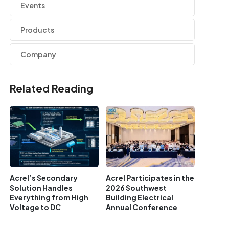
Events
Products
Company
Related Reading
Acrel’s Secondary
Acrel Participates in the
Solution Handles
2026 Southwest
Everything from High
Building Electrical
Voltage to DC
Annual Conference